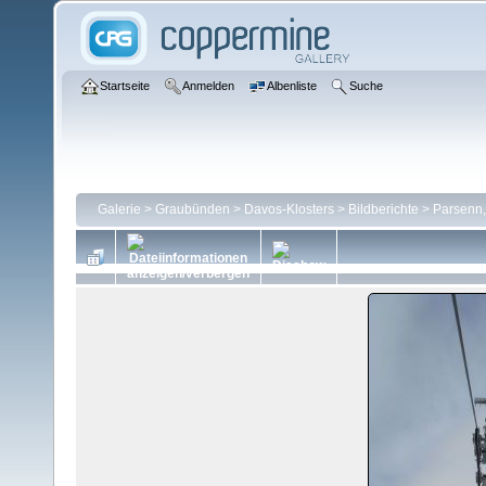
Startseite
Anmelden
Albenliste
Suche
Galerie
>
Graubünden
>
Davos-Klosters
>
Bildberichte
>
Parsenn,