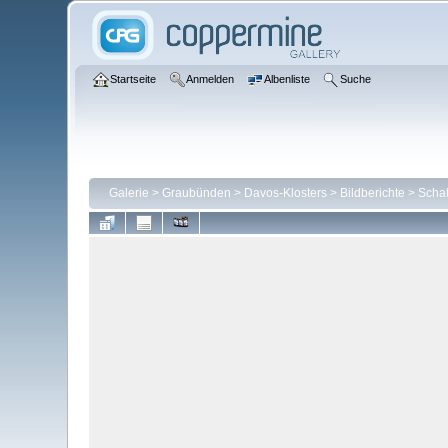
Startseite
Anmelden
Albenliste
Suche
Galerie
>
Graubünden
>
Davos-Klosters
>
Bildberichte
>
Schat