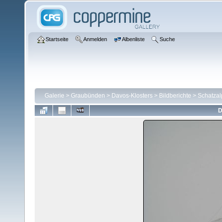
Startseite
Anmelden
Albenliste
Suche
Galerie
>
Graubünden
>
Davos-Klosters
>
Bildberichte
>
Schatzal
D