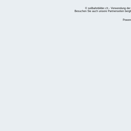
© seilbahnbilder.ch - Verwendung der
Besuchen Sie auch unsere Partnerseiten
berg
Power