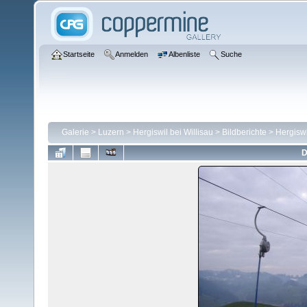
Startseite
Anmelden
Albenliste
Suche
Galerie
>
Luzern
>
Hergiswil bei Willisau
>
Bildberichte
>
Hergiswi
D