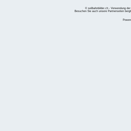
© seilbahnbilder.ch - Verwendung der
Besuchen Sie auch unsere Partnerseiten
berg
Power