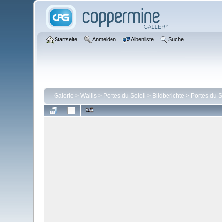
Startseite
Anmelden
Albenliste
Suche
Galerie
>
Wallis
>
Portes du Soleil
>
Bildberichte
>
Portes du S