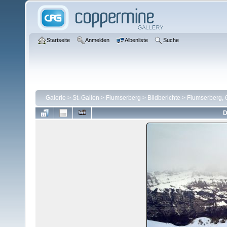
Startseite
Anmelden
Albenliste
Suche
Galerie
>
St. Gallen
>
Flumserberg
>
Bildberichte
>
Flumserberg, 
D