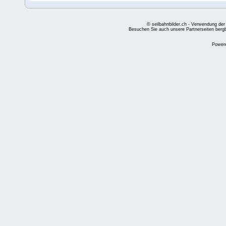
© seilbahnbilder.ch - Verwendung der
Besuchen Sie auch unsere Partnerseiten
berg
Power