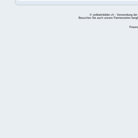
© seilbahnbilder.ch - Verwendung der
Besuchen Sie auch unsere Partnerseiten
berg
Power