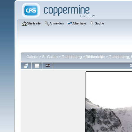
Startseite
Anmelden
Albenliste
Suche
Galerie
>
St. Gallen
>
Flumserberg
>
Bildberichte
>
Flumserberg, 
D