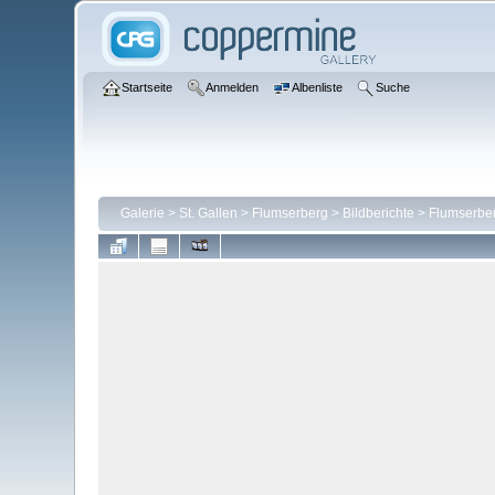
Startseite
Anmelden
Albenliste
Suche
Galerie
>
St. Gallen
>
Flumserberg
>
Bildberichte
>
Flumserber