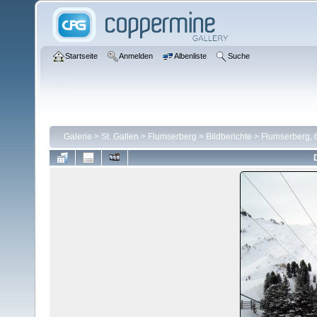
Startseite
Anmelden
Albenliste
Suche
Galerie
>
St. Gallen
>
Flumserberg
>
Bildberichte
>
Flumserberg, 