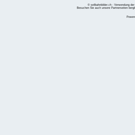
© seilbahnbilder.ch - Verwendung der
Besuchen Sie auch unsere Partnerseiten
berg
Power