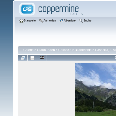
Startseite
Anmelden
Albenliste
Suche
Galerie
>
Graubünden
>
Casaccia
>
Bildberichte
>
Casaccia, 8. A