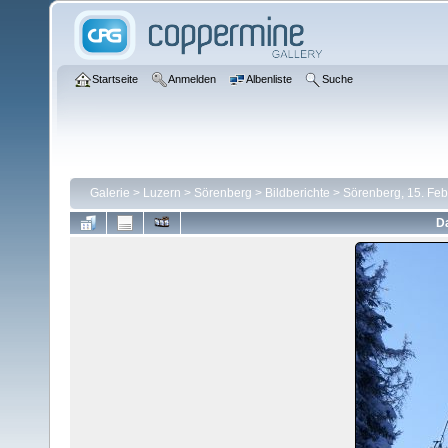
Startseite
Anmelden
Albenliste
Suche
Galerie
>
Luzern
>
Sörenberg
>
Bildberichte
>
Sörenberg, 15. Fe
Da