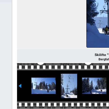
Skilifte
Bergfah