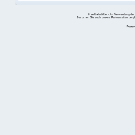
© seilbahnbilder.ch - Verwendung der
Besuchen Sie auch unsere Partnerseiten
berg
Power