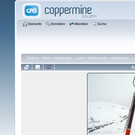
Startseite
Anmelden
Albenliste
Suche
Galerie
>
Bern
>
Adelboden - Lenk
>
Bildberichte
>
Adelboden - L
Da