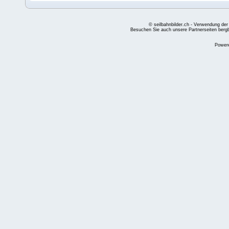
© seilbahnbilder.ch - Verwendung der
Besuchen Sie auch unsere Partnerseiten
berg
Power