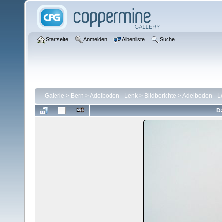
Startseite
Anmelden
Albenliste
Suche
Galerie
>
Bern
>
Adelboden - Lenk
>
Bildberichte
>
Adelboden - L
Da