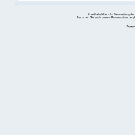
© seilbahnbilder.ch - Verwendung der
Besuchen Sie auch unsere Partnerseiten
berg
Power