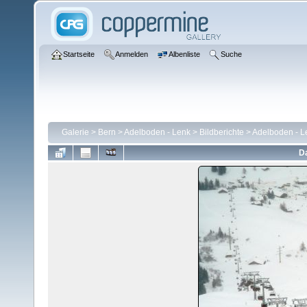
Startseite
Anmelden
Albenliste
Suche
Galerie
>
Bern
>
Adelboden - Lenk
>
Bildberichte
>
Adelboden - L
Da