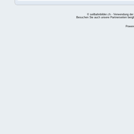
© seilbahnbilder.ch - Verwendung der
Besuchen Sie auch unsere Partnerseiten
berg
Power