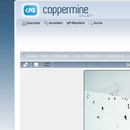
Startseite
Anmelden
Albenliste
Suche
Galerie
>
Bern
>
Adelboden - Lenk
>
Bildberichte
>
Adelboden - L
Da