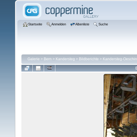
Startseite
Anmelden
Albenliste
Suche
Galerie
>
Bern
>
Kandersteg
>
Bildberichte
>
Kandersteg-Oeschin