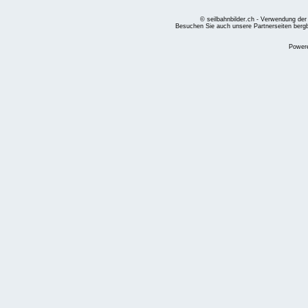
© seilbahnbilder.ch - Verwendung der
Besuchen Sie auch unsere Partnerseiten
berg
Power