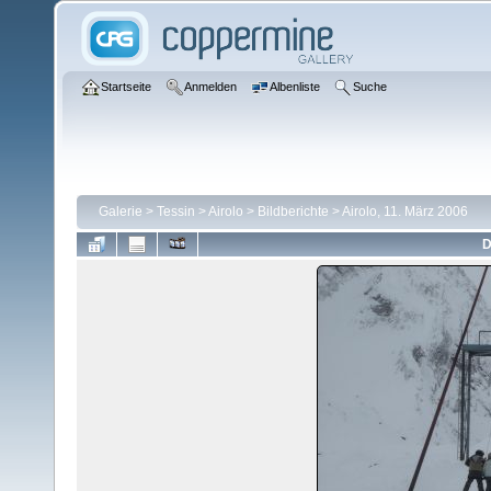
Startseite
Anmelden
Albenliste
Suche
Galerie
>
Tessin
>
Airolo
>
Bildberichte
>
Airolo, 11. März 2006
D