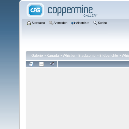
Startseite
Anmelden
Albenliste
Suche
Galerie
>
Kanada
>
Whistler - Blackcomb
>
Bildberichte
>
Whis