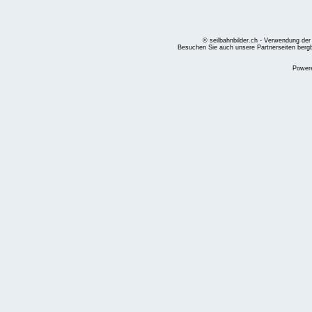
© seilbahnbilder.ch - Verwendung der
Besuchen Sie auch unsere Partnerseiten
berg
Power