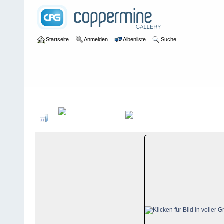
Startseite
Anmelden
Albenliste
Suche
Galerie
>
Uri
>
Andermatt
>
Bildberichte
>
Andermatt, 28. Dezemb