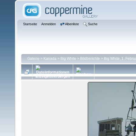
Startseite
Anmelden
Albenliste
Suche
Galerie
>
Kanada
>
Big White
>
Bildberichte
>
Big White, 1. Febru