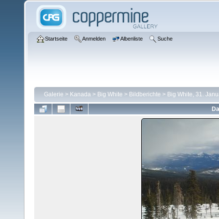
Startseite
Anmelden
Albenliste
Suche
Galerie
>
Kanada
>
Big White
>
Bildberichte
>
Big White, 31. Jan
Da