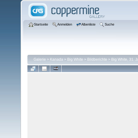
Startseite
Anmelden
Albenliste
Suche
Galerie
>
Kanada
>
Big White
>
Bildberichte
>
Big White, 31. 