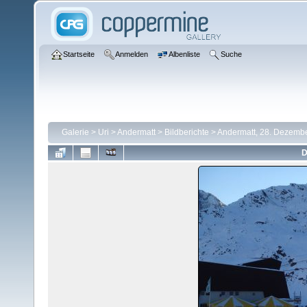
Startseite
Anmelden
Albenliste
Suche
Galerie
>
Uri
>
Andermatt
>
Bildberichte
>
Andermatt, 28. Dezemb
D