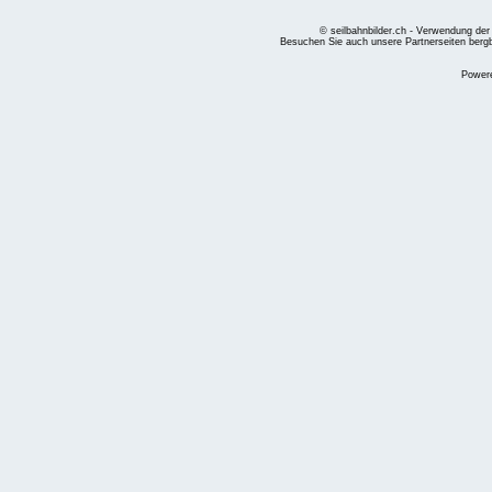
© seilbahnbilder.ch - Verwendung der
Besuchen Sie auch unsere Partnerseiten
berg
Power