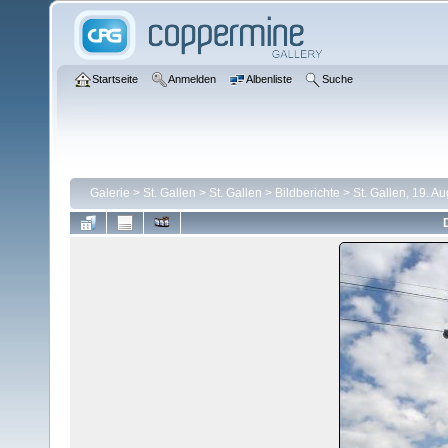
Startseite
Anmelden
Albenliste
Suche
Galerie
>
St. Gallen
>
St. Gallen
>
Bildberichte
>
St. Gallen, 19. A