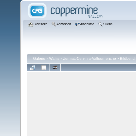
Startseite
Anmelden
Albenliste
Suche
Galerie
>
Wallis
>
Zermatt-Cervinia-Valtournenche
>
Bildberic