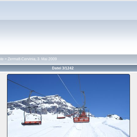
hte
>
Zermatt-Cervinia, 3. Mai 2009
Datei 3/1242