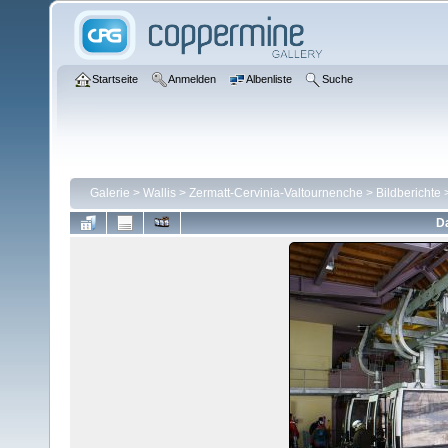
Startseite
Anmelden
Albenliste
Suche
Galerie
>
Wallis
>
Zermatt-Cervinia-Valtournenche
>
Bildberichte
Da