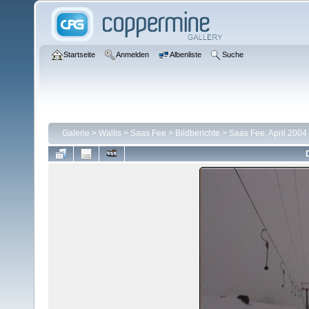
Startseite
Anmelden
Albenliste
Suche
Galerie
>
Wallis
>
Saas Fee
>
Bildberichte
>
Saas Fee, April 2004