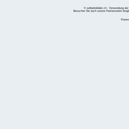
© seilbahnbilder.ch - Verwendung der
Besuchen Sie auch unsere Partnerseiten
berg
Power