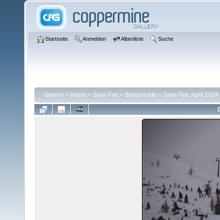
Startseite
Anmelden
Albenliste
Suche
Galerie
>
Wallis
>
Saas Fee
>
Bildberichte
>
Saas Fee, April 2004