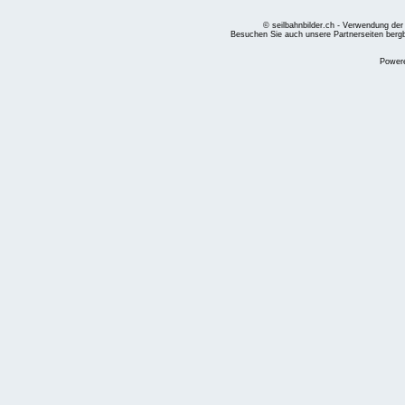
© seilbahnbilder.ch - Verwendung der
Besuchen Sie auch unsere Partnerseiten
berg
Power