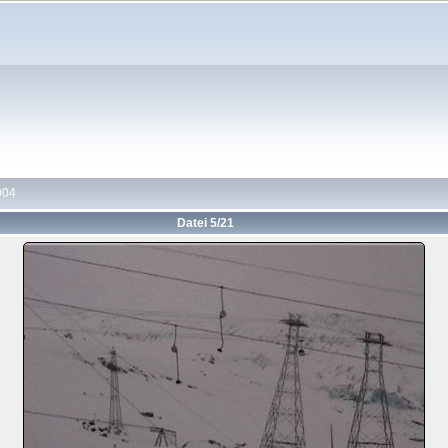
004
Datei 5/21