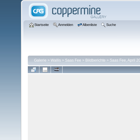
Startseite
Anmelden
Albenliste
Suche
Galerie
>
Wallis
>
Saas Fee
>
Bildberichte
>
Saas Fee, April 2