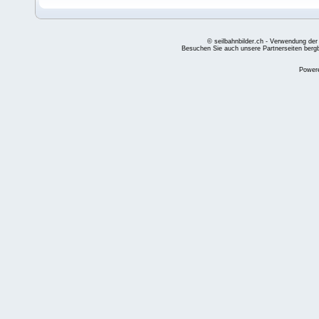
© seilbahnbilder.ch - Verwendung der
Besuchen Sie auch unsere Partnerseiten
berg
Power