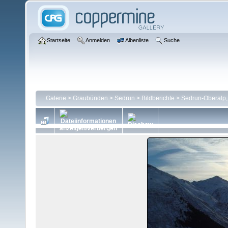
Startseite
Anmelden
Albenliste
Suche
Galerie
>
Graubünden
>
Sedrun
>
Bildberichte
>
Sedrun-Oberalp,