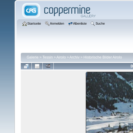
Startseite
Anmelden
Albenliste
Suche
Galerie
>
Tessin
>
Airolo
>
Archiv
>
Historische Bilder Airolo
D