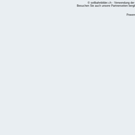
© seilbahnbilder.ch - Verwendung der
Besuchen Sie auch unsere Partnerseiten
berg
Power