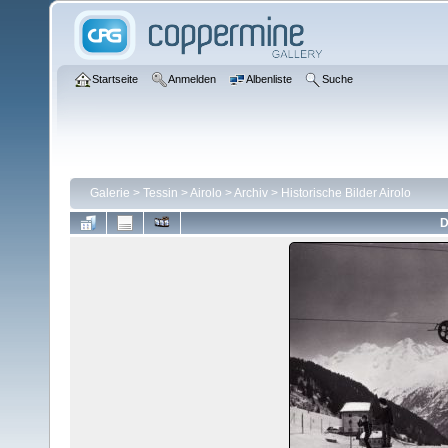
Startseite
Anmelden
Albenliste
Suche
Galerie
>
Tessin
>
Airolo
>
Archiv
>
Historische Bilder Airolo
D