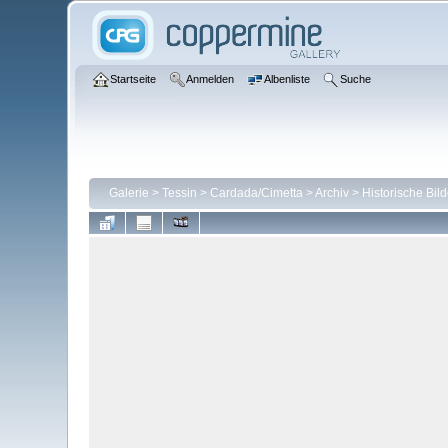
Startseite
Anmelden
Albenliste
Suche
Galerie
>
Tessin
>
Cardada/Cimetta
>
Archiv
>
Historische Bil