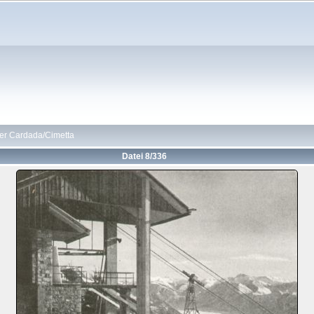
der Cardada/Cimetta
Datei 8/336