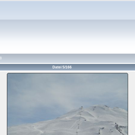
8
Datei 5/166