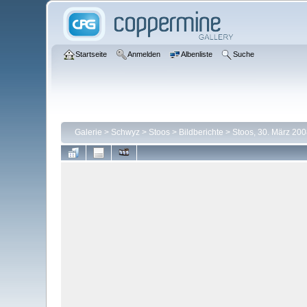
Startseite
Anmelden
Albenliste
Suche
Galerie
>
Schwyz
>
Stoos
>
Bildberichte
>
Stoos, 30. März 200