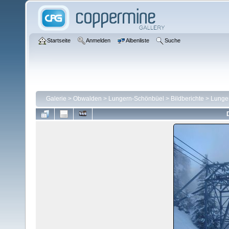
Startseite
Anmelden
Albenliste
Suche
Galerie
>
Obwalden
>
Lungern-Schönbüel
>
Bildberichte
>
Lunge