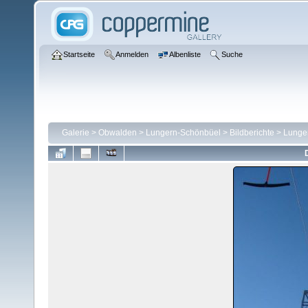
Startseite
Anmelden
Albenliste
Suche
Galerie
>
Obwalden
>
Lungern-Schönbüel
>
Bildberichte
>
Lunge