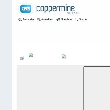
Startseite
Anmelden
Albenliste
Suche
Galerie
>
Obwalden
>
Melchsee Frutt
>
Bildberichte
>
Melchsee-Fr