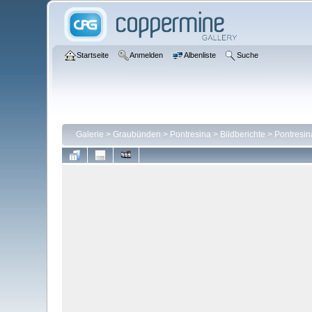
Startseite
Anmelden
Albenliste
Suche
Galerie
>
Graubünden
>
Pontresina
>
Bildberichte
>
Pontresin