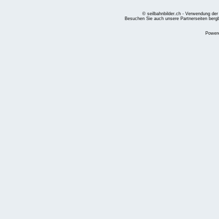
© seilbahnbilder.ch - Verwendung der
Besuchen Sie auch unsere Partnerseiten
berg
Power