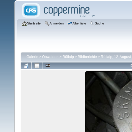
Startseite
Anmelden
Albenliste
Suche
Galerie
>
Obwalden
>
Rütialp
>
Bildberichte
>
Rütialp, 12. August