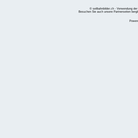
© seilbahnbilder.ch - Verwendung der
Besuchen Sie auch unsere Partnerseiten
berg
Power