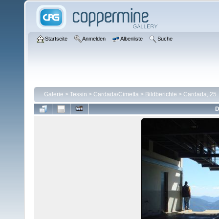
Startseite
Anmelden
Albenliste
Suche
Galerie
>
Tessin
>
Cardada/Cimetta
>
Bildberichte
>
Cardada, 25.
D