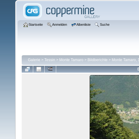
Startseite
Anmelden
Albenliste
Suche
Galerie
>
Tessin
>
Monte Tamaro
>
Bildberichte
>
Monte Tamaro, 1