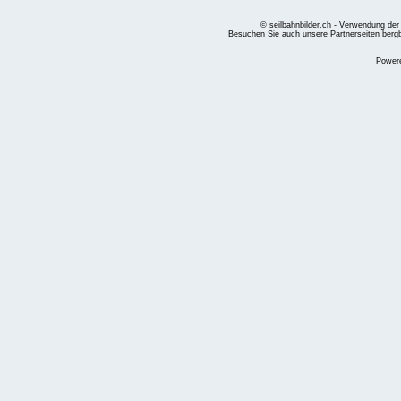
© seilbahnbilder.ch - Verwendung der
Besuchen Sie auch unsere Partnerseiten
berg
Power