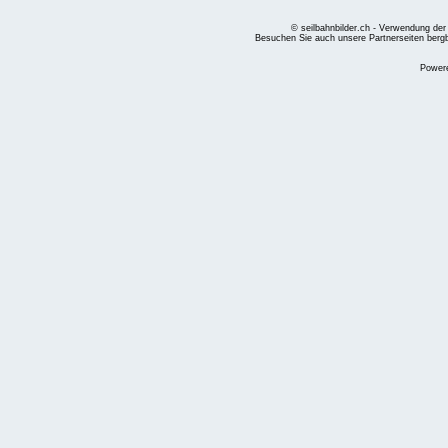
© seilbahnbilder.ch - Verwendung der
Besuchen Sie auch unsere Partnerseiten
berg
Power