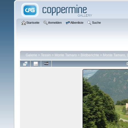
Startseite
Anmelden
Albenliste
Suche
Galerie
>
Tessin
>
Monte Tamaro
>
Bildberichte
>
Monte Tamaro, 1