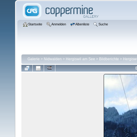
Startseite
Anmelden
Albenliste
Suche
Galerie
>
Nidwalden
>
Hergiswil am See
>
Bildberichte
>
Hergisw