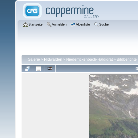
Startseite
Anmelden
Albenliste
Suche
Galerie
>
Nidwalden
>
Niederrickenbach-Haldigrat
>
Bildberichte
D