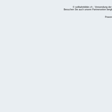
© seilbahnbilder.ch - Verwendung der
Besuchen Sie auch unsere Partnerseiten
berg
Power