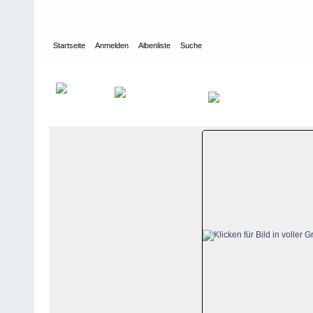
Startseite
Anmelden
Albenliste
Suche
Galerie
>
Nidwalden
>
Niederrickenbach-Haldigrat
>
Bildberichte