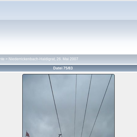
hte
>
Niederrickenbach-Haldigrat, 26. Mai 2007
Datei 75/83