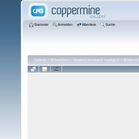
Startseite
Anmelden
Albenliste
Suche
Galerie
>
Nidwalden
>
Niederrickenbach-Haldigrat
>
Bildberic