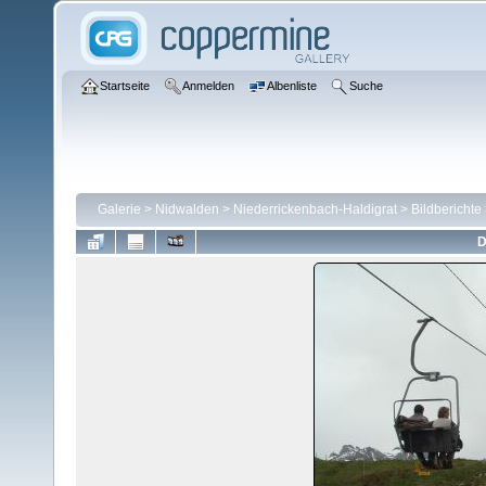
Startseite
Anmelden
Albenliste
Suche
Galerie
>
Nidwalden
>
Niederrickenbach-Haldigrat
>
Bildberichte
D