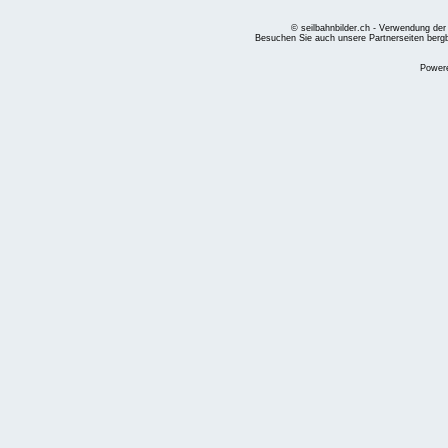
© seilbahnbilder.ch - Verwendung der
Besuchen Sie auch unsere Partnerseiten
berg
Power