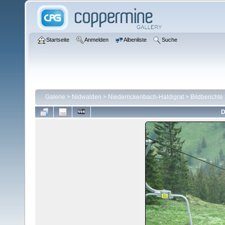
Startseite
Anmelden
Albenliste
Suche
Galerie
>
Nidwalden
>
Niederrickenbach-Haldigrat
>
Bildberichte
D