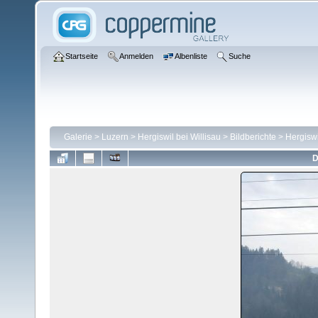
Startseite
Anmelden
Albenliste
Suche
Galerie
>
Luzern
>
Hergiswil bei Willisau
>
Bildberichte
>
Hergiswi
D