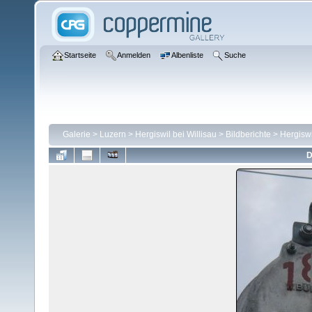
Startseite
Anmelden
Albenliste
Suche
Galerie
>
Luzern
>
Hergiswil bei Willisau
>
Bildberichte
>
Hergiswi
D